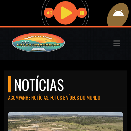
ASTS
IAS
IA
DOS
RAMAÇÃO
NOTÍCIAS
TOS
ACOMPANHE NOTÍCIAS, FOTOS E VÍDEOS DO MUNDO
E
E
ATO